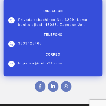
DIRECCIÓN
Privada tabachines No. 3209, Loma
bonita ejidal, 45085, Zapopan Jal.
TELÉFONO
3333425468
CORREO
logistica@iridio21.com