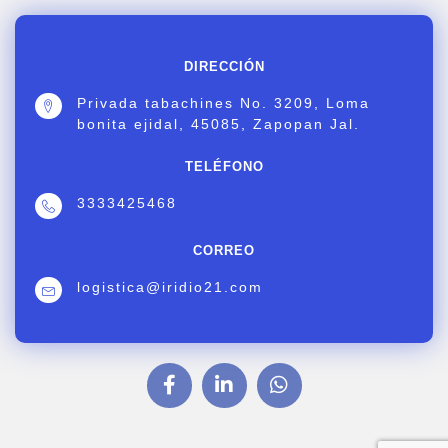
DIRECCIÓN
Privada tabachines No. 3209, Loma
bonita ejidal, 45085, Zapopan Jal.
TELÉFONO
3333425468
CORREO
logistica@iridio21.com