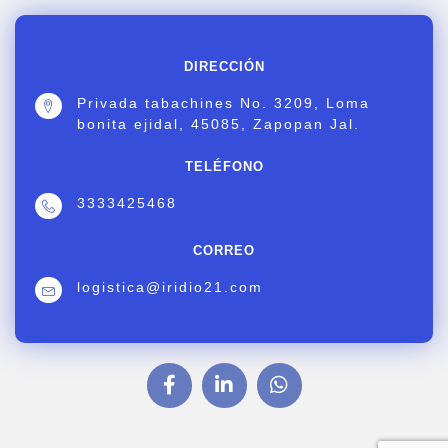
DIRECCIÓN
Privada tabachines No. 3209, Loma
bonita ejidal, 45085, Zapopan Jal.
TELÉFONO
3333425468
CORREO
logistica@iridio21.com