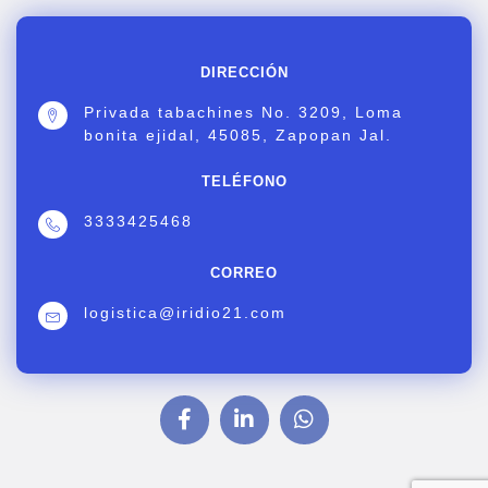
DIRECCIÓN
Privada tabachines No. 3209, Loma
bonita ejidal, 45085, Zapopan Jal.
TELÉFONO
3333425468
CORREO
logistica@iridio21.com