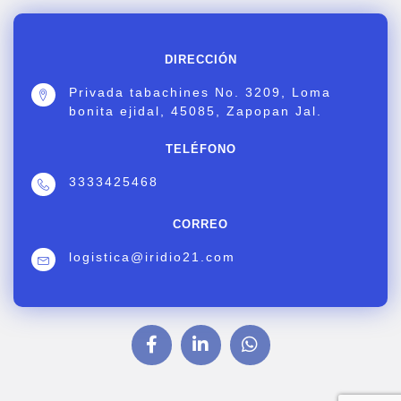
DIRECCIÓN
Privada tabachines No. 3209, Loma
bonita ejidal, 45085, Zapopan Jal.
TELÉFONO
3333425468
CORREO
logistica@iridio21.com