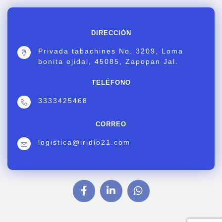
DIRECCIÓN
Privada tabachines No. 3209, Loma
bonita ejidal, 45085, Zapopan Jal.
TELÉFONO
3333425468
CORREO
logistica@iridio21.com