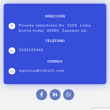
DIRECCIÓN
Privada tabachines No. 3209, Loma
bonita ejidal, 45085, Zapopan Jal.
TELÉFONO
3333425468
CORREO
logistica@iridio21.com