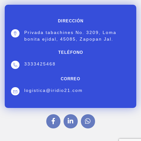
DIRECCIÓN
Privada tabachines No. 3209, Loma
bonita ejidal, 45085, Zapopan Jal.
TELÉFONO
3333425468
CORREO
logistica@iridio21.com