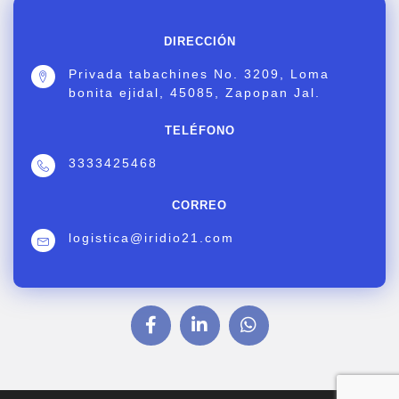
DIRECCIÓN
Privada tabachines No. 3209, Loma
bonita ejidal, 45085, Zapopan Jal.
TELÉFONO
3333425468
CORREO
logistica@iridio21.com