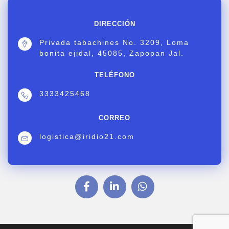
DIRECCIÓN
Privada tabachines No. 3209, Loma
bonita ejidal, 45085, Zapopan Jal.
TELÉFONO
3333425468
CORREO
logistica@iridio21.com