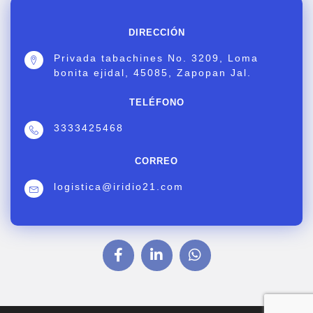
DIRECCIÓN
Privada tabachines No. 3209, Loma
bonita ejidal, 45085, Zapopan Jal.
TELÉFONO
3333425468
CORREO
logistica@iridio21.com