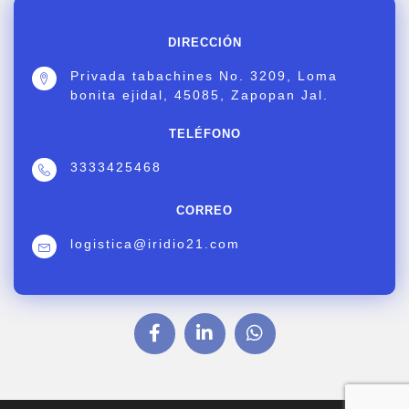
DIRECCIÓN
Privada tabachines No. 3209, Loma
bonita ejidal, 45085, Zapopan Jal.
TELÉFONO
3333425468
CORREO
logistica@iridio21.com