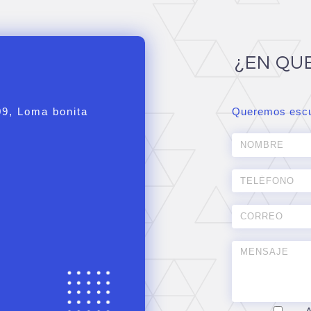
¿EN QU
09, Loma bonita
Queremos escu