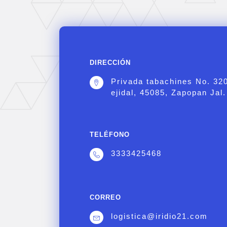
DIRECCIÓN
Privada tabachines No. 32
ejidal, 45085, Zapopan Jal.
TELÉFONO
3333425468
CORREO
logistica@iridio21.com