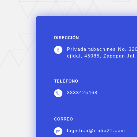
DIRECCIÓN
Privada tabachines No. 32
ejidal, 45085, Zapopan Jal.
TELÉFONO
3333425468
CORREO
logistica@iridio21.com