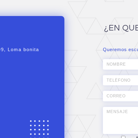
¿EN QU
09, Loma bonita
Queremos escu