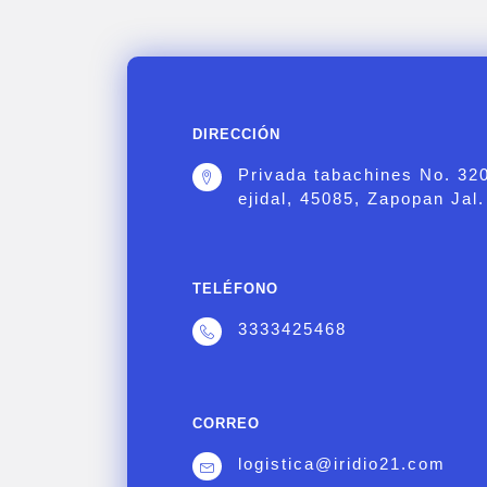
DIRECCIÓN
Privada tabachines No. 32
ejidal, 45085, Zapopan Jal.
TELÉFONO
3333425468
CORREO
logistica@iridio21.com