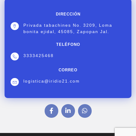
DIRECCIÓN
Privada tabachines No. 3209, Loma
bonita ejidal, 45085, Zapopan Jal.
TELÉFONO
3333425468
CORREO
logistica@iridio21.com