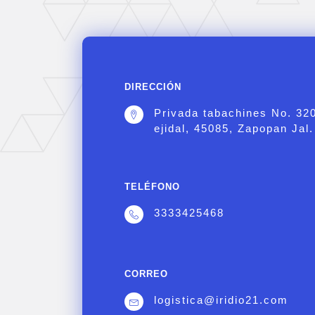
DIRECCIÓN
Privada tabachines No. 32
ejidal, 45085, Zapopan Jal.
TELÉFONO
3333425468
CORREO
logistica@iridio21.com