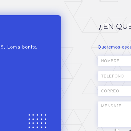
¿EN QU
09, Loma bonita
Queremos escu