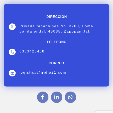
DIRECCIÓN
Privada tabachines No. 3209, Loma
bonita ejidal, 45085, Zapopan Jal.
TELÉFONO
3333425468
CORREO
logistica@iridio21.com