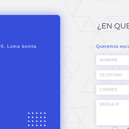
¿EN QU
09, Loma bonita
Queremos escu