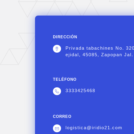
DIRECCIÓN
Privada tabachines No. 32
ejidal, 45085, Zapopan Jal.
TELÉFONO
3333425468
CORREO
logistica@iridio21.com