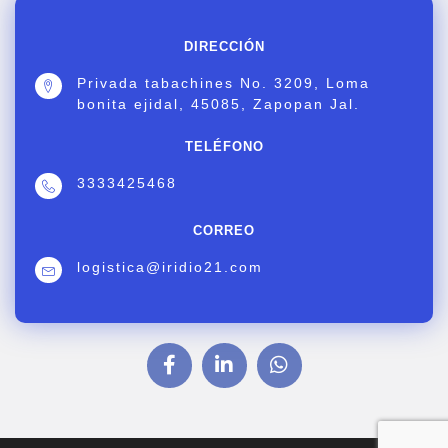
DIRECCIÓN
Privada tabachines No. 3209, Loma
bonita ejidal, 45085, Zapopan Jal.
TELÉFONO
3333425468
CORREO
logistica@iridio21.com