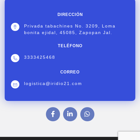
DIRECCIÓN
Privada tabachines No. 3209, Loma
bonita ejidal, 45085, Zapopan Jal.
TELÉFONO
3333425468
CORREO
logistica@iridio21.com