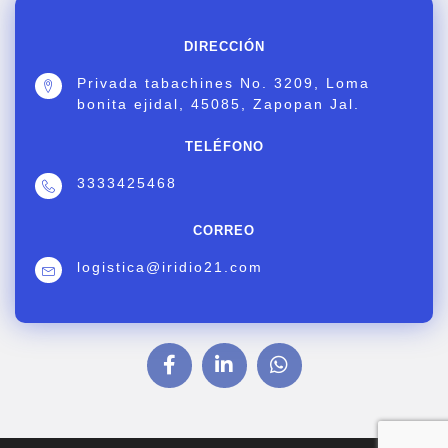
DIRECCIÓN
Privada tabachines No. 3209, Loma
bonita ejidal, 45085, Zapopan Jal.
TELÉFONO
3333425468
CORREO
logistica@iridio21.com