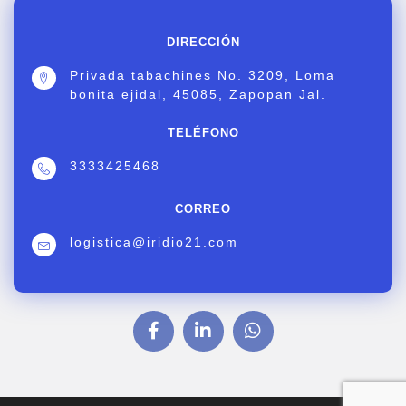
DIRECCIÓN
Privada tabachines No. 3209, Loma
bonita ejidal, 45085, Zapopan Jal.
TELÉFONO
3333425468
CORREO
logistica@iridio21.com