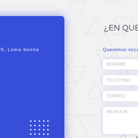
¿EN QU
09, Loma bonita
Queremos escu