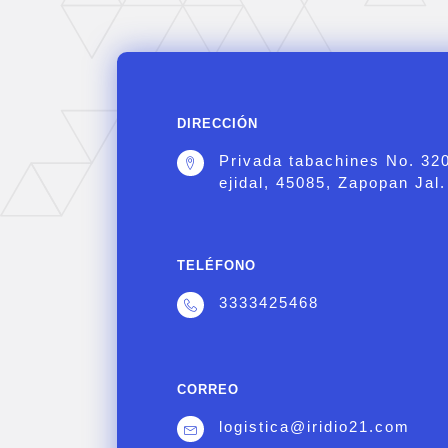
DIRECCIÓN
Privada tabachines No. 32
ejidal, 45085, Zapopan Jal.
TELÉFONO
3333425468
CORREO
logistica@iridio21.com