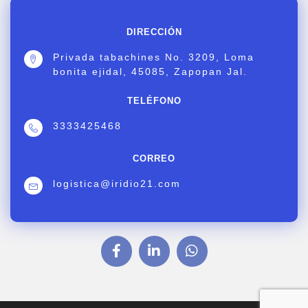
DIRECCIÓN
Privada tabachines No. 3209, Loma
bonita ejidal, 45085, Zapopan Jal.
TELÉFONO
3333425468
CORREO
logistica@iridio21.com