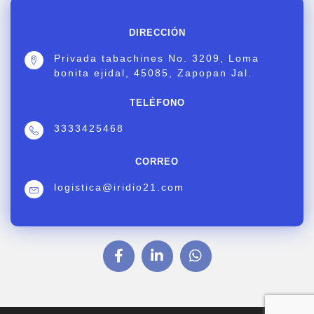
DIRECCIÓN
Privada tabachines No. 3209, Loma
bonita ejidal, 45085, Zapopan Jal.
TELÉFONO
3333425468
CORREO
logistica@iridio21.com