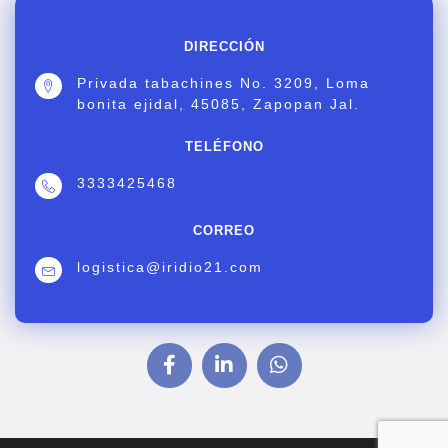
DIRECCIÓN
Privada tabachines No. 3209, Loma
bonita ejidal, 45085, Zapopan Jal.
TELÉFONO
3333425468
CORREO
logistica@iridio21.com