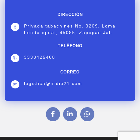
DIRECCIÓN
Privada tabachines No. 3209, Loma
bonita ejidal, 45085, Zapopan Jal.
TELÉFONO
3333425468
CORREO
logistica@iridio21.com