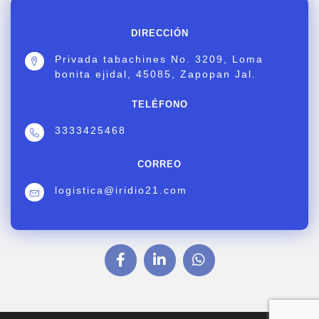
DIRECCIÓN
Privada tabachines No. 3209, Loma
bonita ejidal, 45085, Zapopan Jal.
TELÉFONO
3333425468
CORREO
logistica@iridio21.com