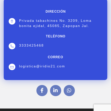
DIRECCIÓN
Privada tabachines No. 3209, Loma
bonita ejidal, 45085, Zapopan Jal.
TELÉFONO
3333425468
CORREO
logistica@iridio21.com