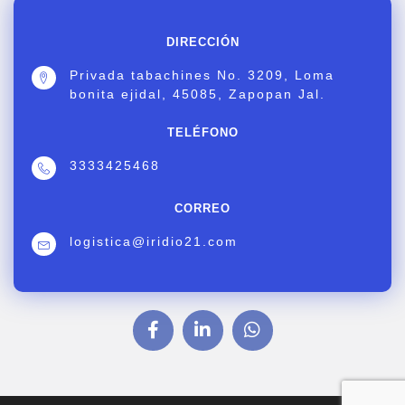
DIRECCIÓN
Privada tabachines No. 3209, Loma
bonita ejidal, 45085, Zapopan Jal.
TELÉFONO
3333425468
CORREO
logistica@iridio21.com