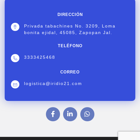
DIRECCIÓN
Privada tabachines No. 3209, Loma
bonita ejidal, 45085, Zapopan Jal.
TELÉFONO
3333425468
CORREO
logistica@iridio21.com