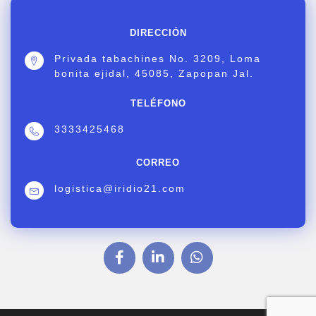
DIRECCIÓN
Privada tabachines No. 3209, Loma
bonita ejidal, 45085, Zapopan Jal.
TELÉFONO
3333425468
CORREO
logistica@iridio21.com