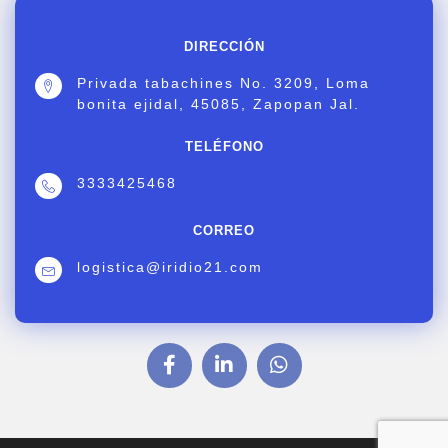
DIRECCIÓN
Privada tabachines No. 3209, Loma
bonita ejidal, 45085, Zapopan Jal.
TELÉFONO
3333425468
CORREO
logistica@iridio21.com