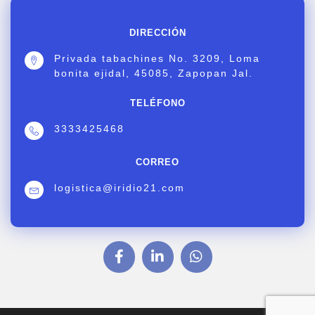
DIRECCIÓN
Privada tabachines No. 3209, Loma
bonita ejidal, 45085, Zapopan Jal.
TELÉFONO
3333425468
CORREO
logistica@iridio21.com