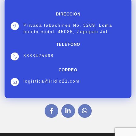
DIRECCIÓN
Privada tabachines No. 3209, Loma
bonita ejidal, 45085, Zapopan Jal.
TELÉFONO
3333425468
CORREO
logistica@iridio21.com