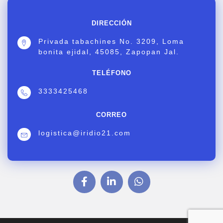
DIRECCIÓN
Privada tabachines No. 3209, Loma
bonita ejidal, 45085, Zapopan Jal.
TELÉFONO
3333425468
CORREO
logistica@iridio21.com