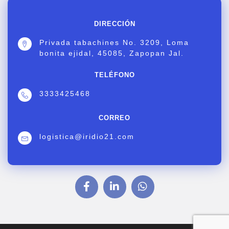
DIRECCIÓN
Privada tabachines No. 3209, Loma
bonita ejidal, 45085, Zapopan Jal.
TELÉFONO
3333425468
CORREO
logistica@iridio21.com