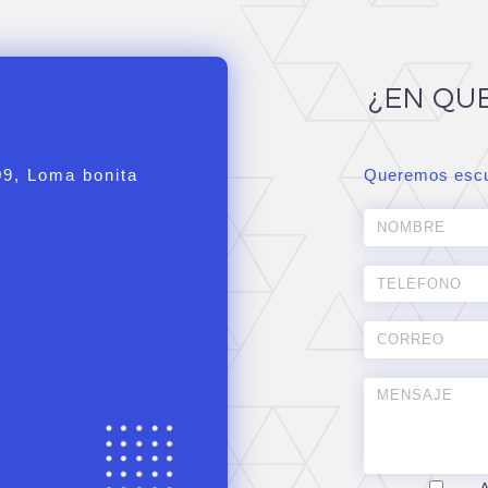
¿EN QU
09, Loma bonita
Queremos escu