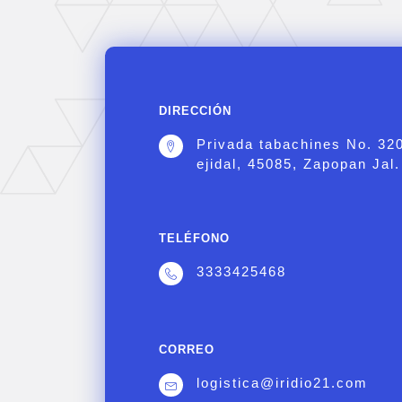
DIRECCIÓN
Privada tabachines No. 32
ejidal, 45085, Zapopan Jal.
TELÉFONO
3333425468
CORREO
logistica@iridio21.com