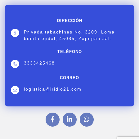
DIRECCIÓN
Privada tabachines No. 3209, Loma
bonita ejidal, 45085, Zapopan Jal.
TELÉFONO
3333425468
CORREO
logistica@iridio21.com