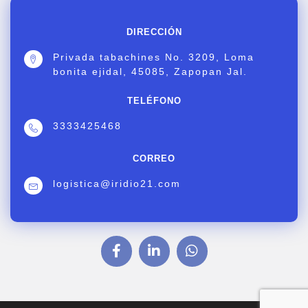
DIRECCIÓN
Privada tabachines No. 3209, Loma
bonita ejidal, 45085, Zapopan Jal.
TELÉFONO
3333425468
CORREO
logistica@iridio21.com