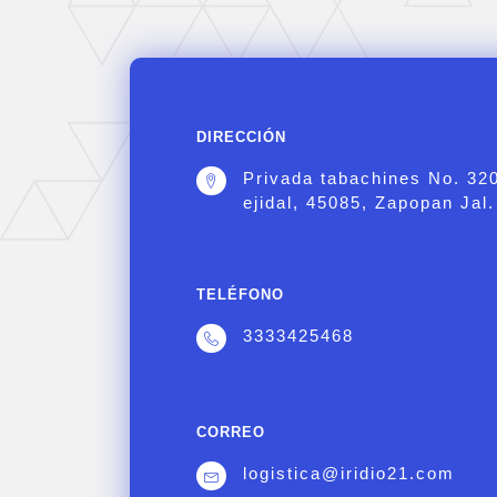
DIRECCIÓN
Privada tabachines No. 32
ejidal, 45085, Zapopan Jal.
TELÉFONO
3333425468
CORREO
logistica@iridio21.com