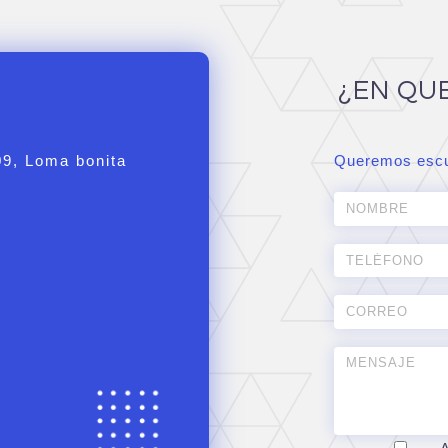
¿EN QU
09, Loma bonita
Queremos escu