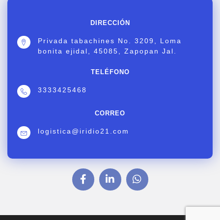
DIRECCIÓN
Privada tabachines No. 3209, Loma
bonita ejidal, 45085, Zapopan Jal.
TELÉFONO
3333425468
CORREO
logistica@iridio21.com