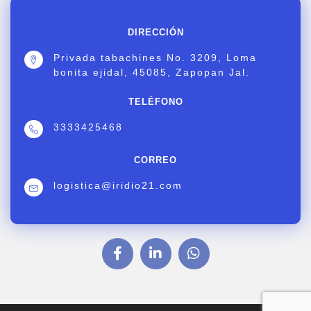
DIRECCIÓN
Privada tabachines No. 3209, Loma
bonita ejidal, 45085, Zapopan Jal.
TELÉFONO
3333425468
CORREO
logistica@iridio21.com