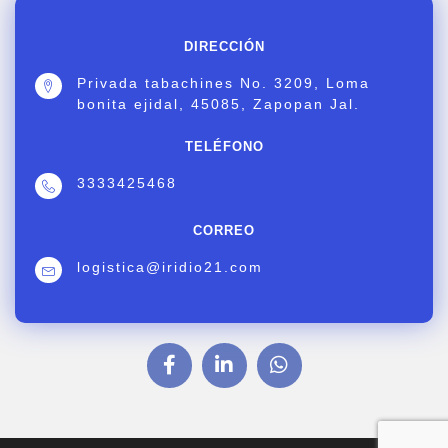
DIRECCIÓN
Privada tabachines No. 3209, Loma
bonita ejidal, 45085, Zapopan Jal.
TELÉFONO
3333425468
CORREO
logistica@iridio21.com