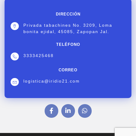
DIRECCIÓN
Privada tabachines No. 3209, Loma
bonita ejidal, 45085, Zapopan Jal.
TELÉFONO
3333425468
CORREO
logistica@iridio21.com