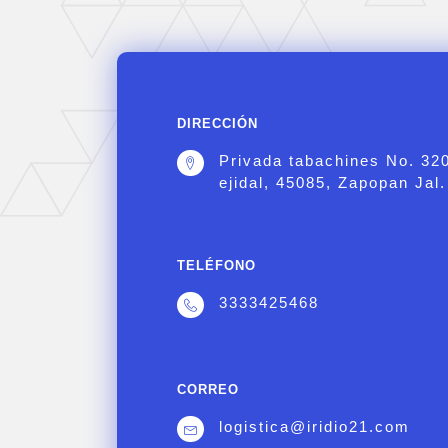
DIRECCIÓN
Privada tabachines No. 32
ejidal, 45085, Zapopan Jal.
TELÉFONO
3333425468
CORREO
logistica@iridio21.com