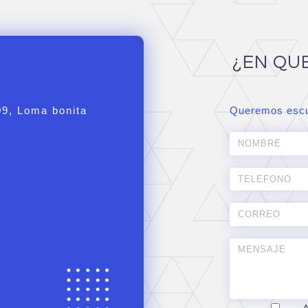
¿EN QU
09, Loma bonita
Queremos escu