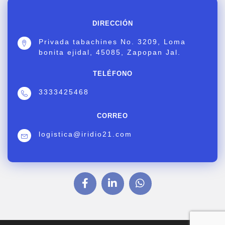
DIRECCIÓN
Privada tabachines No. 3209, Loma
bonita ejidal, 45085, Zapopan Jal.
TELÉFONO
3333425468
CORREO
logistica@iridio21.com