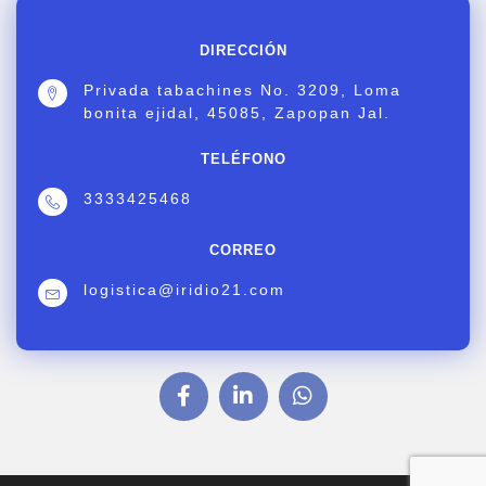
DIRECCIÓN
Privada tabachines No. 3209, Loma
bonita ejidal, 45085, Zapopan Jal.
TELÉFONO
3333425468
CORREO
logistica@iridio21.com