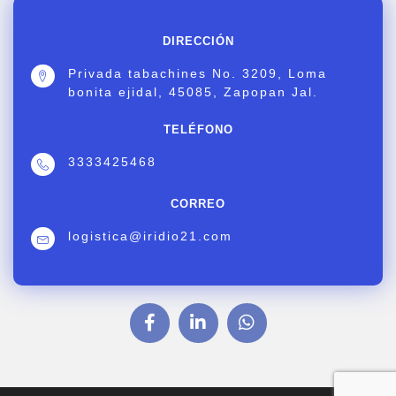
DIRECCIÓN
Privada tabachines No. 3209, Loma
bonita ejidal, 45085, Zapopan Jal.
TELÉFONO
3333425468
CORREO
logistica@iridio21.com